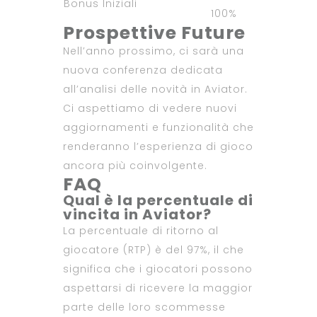
Bonus Iniziali
100%
Prospettive Future
Nell’anno prossimo, ci sarà una
nuova conferenza dedicata
all’analisi delle novità in Aviator.
Ci aspettiamo di vedere nuovi
aggiornamenti e funzionalità che
renderanno l’esperienza di gioco
ancora più coinvolgente.
FAQ
Qual è la percentuale di
vincita in Aviator?
La percentuale di ritorno al
giocatore (RTP) è del 97%, il che
significa che i giocatori possono
aspettarsi di ricevere la maggior
parte delle loro scommesse