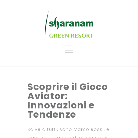
Scoprire il Gioco
Aviator:
Innovazioni e
Tendenze
Salve a tutti, sono Marco Rossi, e
oggi ho il piacere di presentarvi