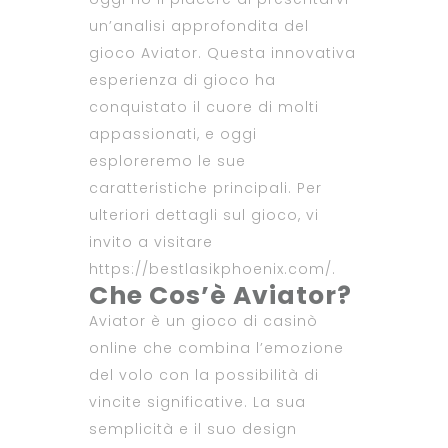
un’analisi approfondita del
gioco Aviator. Questa innovativa
esperienza di gioco ha
conquistato il cuore di molti
appassionati, e oggi
esploreremo le sue
caratteristiche principali. Per
ulteriori dettagli sul gioco, vi
invito a visitare
https://bestlasikphoenix.com/
.
Che Cos’è Aviator?
Aviator è un gioco di casinò
online che combina l’emozione
del volo con la possibilità di
vincite significative. La sua
semplicità e il suo design